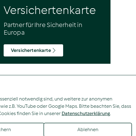
Versichertenkarte
Partner für Ihre Sicherheit in
Europa
Versichertenkarte
cial Media
inkedIn
 essenziell notwendig sind, und weitere zur anonymen
kfmobility
wie z.B. YouTube oder Google Maps. Bitte beachten Sie, dass
Cookies finden Sie in unserer
Datenschutzerklärung
.
chern
Ablehnen