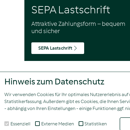
SEPA Lastschrift
Attraktive Zahlungsform – bequem
und sicher
SEPA Lastschrift
Hinweis zum Datenschutz
Seitenübersicht
Fahrzeuge
Wir verwenden Cookies für Ihr optimales Nutzererlebnis auf u
Leistungen
Statistikerfassung. Außerdem gibt es Cookies, die Ihnen Ser
Services
- abhängig von Ihren Einstellungen - einige Funktionen ggf. 
Partner
FAQ
Essenziell
Externe Medien
Statistiken
Impressum
Datenschutzerklärung
Datenschutzhinw