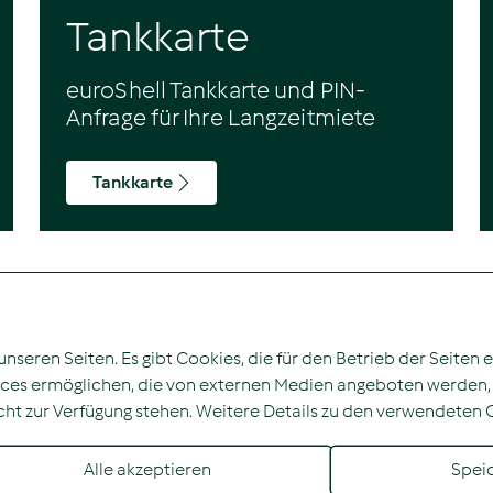
Tankkarte
euroShell Tankkarte und PIN-
Anfrage für Ihre Langzeitmiete
Tankkarte
Kontakt
So
L
akf mobility GmbH
nseren Seiten. Es gibt Cookies, die für den Betrieb der Seiten
a
Am Diek 50
vices ermöglichen, die von externen Medien angeboten werden, 
42277 Wuppertal
nicht zur Verfügung stehen. Weitere Details zu den verwendeten 
+49 202 - 25 727 400 0
my-autoabo@akf.de
Alle akzeptieren
Spei
eise
AVB
Cookie-Einstellungen