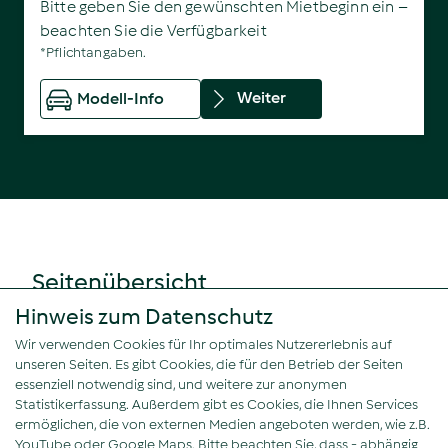
Bitte geben Sie den gewünschten Mietbeginn ein –
beachten Sie die Verfügbarkeit
*Pflichtangaben.
Weiter
Modell-Info
Seitenübersicht
Fahrzeuge
Hinweis zum Datenschutz
Leistungen
Wir verwenden Cookies für Ihr optimales Nutzererlebnis auf
Services
unseren Seiten. Es gibt Cookies, die für den Betrieb der Seiten
Partner
essenziell notwendig sind, und weitere zur anonymen
FAQ
Statistikerfassung. Außerdem gibt es Cookies, die Ihnen Services
Kontakt
ermöglichen, die von externen Medien angeboten werden, wie z.B.
YouTube oder Google Maps. Bitte beachten Sie, dass - abhängig